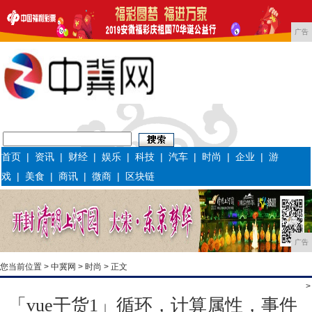
广告
首页
|
资讯
|
财经
|
娱乐
|
科技
|
汽车
|
时尚
|
企业
|
游
戏
|
美食
|
商讯
|
微商
|
区块链
广告
您当前位置 >
中冀网
>
时尚
> 正文
>
「vue干货1」循环，计算属性，事件