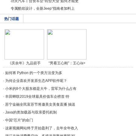
功夫汽车丨合资车企“转型大业”如何才能更
专属酷炫设计，全新Jeep⁺指南者加料上
热门话题
《庆余年》九品箭手
“男看王心刚”：王心/a>
燕/a>
·
如何将 Python 的一个类方法变为多
·
为何企业喜欢开发原生态APP软件呢？
·
小米的8个大股东都是大牛，雷军为什么占有
·
丰田蝉联2019全球最具价值车企榜首 特
·
苏宁金融全民富苏节将邀美女美食直播 抽送
·
Java的类加载器与双亲委托机制
·
中国“芯片”的命门
·
这家视频网站终于开始盈利了，去年全年收入
·
浙江文旅消费季启动，多措并举释放惠民“红