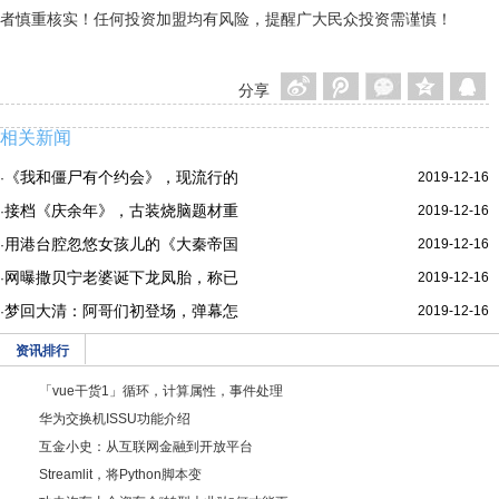
者慎重核实！任何投资加盟均有风险，提醒广大民众投资需谨慎！
分享
相关新闻
《我和僵尸有个约会》，现流行的
2019-12-16
·
接档《庆余年》，古装烧脑题材重
2019-12-16
·
用港台腔忽悠女孩儿的《大秦帝国
2019-12-16
·
网曝撒贝宁老婆诞下龙凤胎，称已
2019-12-16
·
梦回大清：阿哥们初登场，弹幕怎
2019-12-16
·
资讯排行
「vue干货1」循环，计算属性，事件处理
华为交换机ISSU功能介绍
互金小史：从互联网金融到开放平台
Streamlit，将Python脚本变