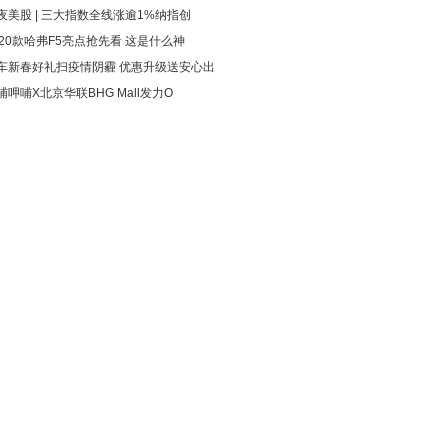
夜美股 | 三大指数全线涨逾1%纳指创
020款哈弗F5亮点抢先看 这是什么神
车新春好礼扫疫情阴霾 优惠升级送安心出
哺呷哺X北京华联BHG Mall发力O