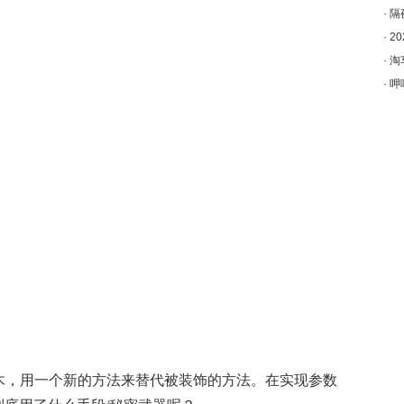
·
隔
·
2
·
淘
·
呷
花接木，用一个新的方法来替代被装饰的方法。在实现参数