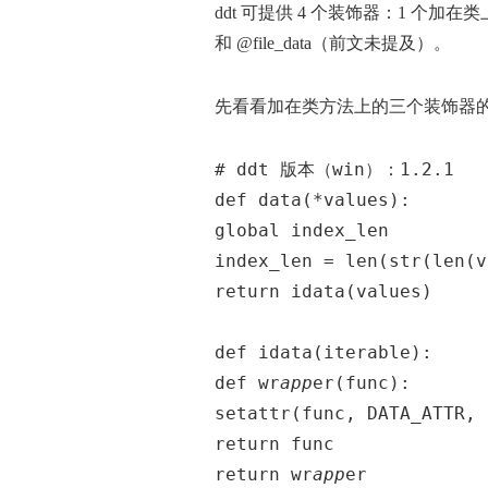
ddt 可提供 4 个装饰器：1 个加在类上
和 @file_data（前文未提及）。
先看看加在类方法上的三个装饰器
# ddt 版本（win）：1.2.1
def data(*values):
global index_len
index_len = len(str(len(v
return idata(values)
def idata(iterable):
def wr
app
er(func):
setattr(func, DATA_ATTR, 
return func
return wr
app
er