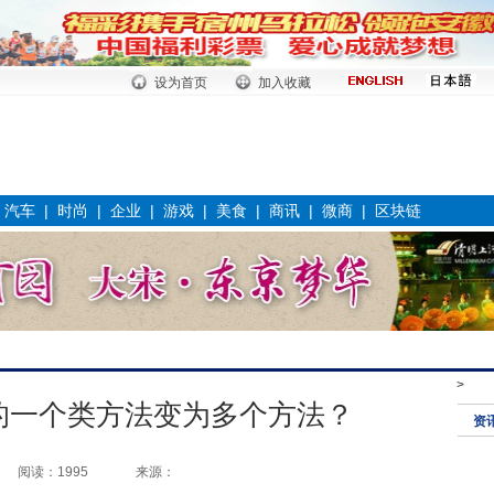
设为首页
加入收藏
|
汽车
|
时尚
|
企业
|
游戏
|
美食
|
商讯
|
微商
|
区块链
>
on 的一个类方法变为多个方法？
资
阅读：1995
来源：