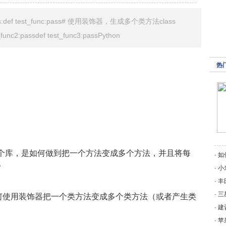
:def test_func:pass# 使用装饰器，生成多个类方法class
t_func2:passdef test_func3:passPython
热
试的几个库，是如何做到把一个方法变成多个方法，并且将每
·
如
？
·
小
·
丰
·
三
何使用装饰器把一个类方法变成多个类方法（或者产生类
·
建
·
苹