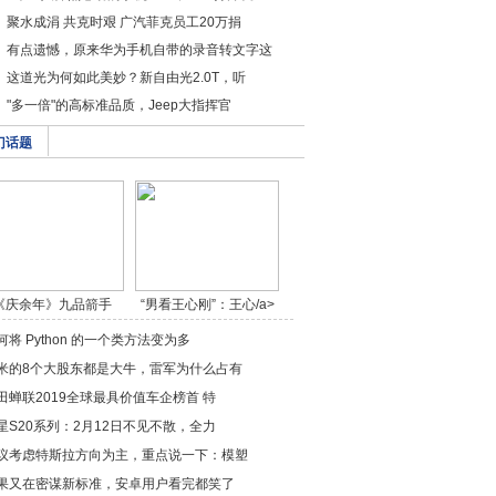
聚水成涓 共克时艰 广汽菲克员工20万捐
有点遗憾，原来华为手机自带的录音转文字这
这道光为何如此美妙？新自由光2.0T，听
"多一倍"的高标准品质，Jeep大指挥官
门话题
《庆余年》九品箭手
“男看王心刚”：王心/a>
燕/a>
何将 Python 的一个类方法变为多
米的8个大股东都是大牛，雷军为什么占有
田蝉联2019全球最具价值车企榜首 特
星S20系列：2月12日不见不散，全力
议考虑特斯拉方向为主，重点说一下：模塑
果又在密谋新标准，安卓用户看完都笑了