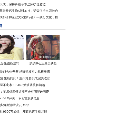
大成，深耕鼻腔草本居家护理赛道
基硅酸钙生物材料加持，诺森依推出两款合
成都诺和企业文化践行者》—践行文化，榜
题
疏影生图胜过精
步步惊心里最美的爱
修，/a>
情/a>
挑战火热开赛 越野硬核实力扎根重庆
盟 生辰同庆！兰州野超挑战完美收官
至不宅家！BJ40 燃油硬核解锁越
：苹果供应链近期不会有明显改善iP
ound X评测：帝瓦雷般的低音
多角度清晰认识Dapp
达9600万成像：邓超代言手机品牌