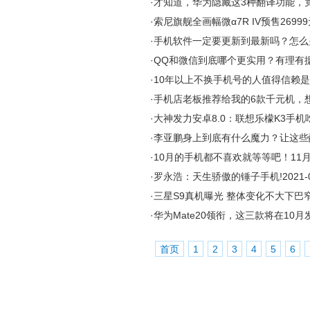
·
才知道，华为隐藏这3种翻译功能，
·
索尼旗舰全画幅微α7R IV预售26999
·
手机软件一定要更新到最新吗？怎么
·
QQ和微信到底哪个更实用？有理有
·
10年以上不换手机号的人值得信赖是
·
手机店老板推荐给我的6款千元机，
·
大神发力安卓8.0：联想乐檬K3手机
·
李亚鹏身上到底有什么魔力？让这些
·
10月的手机都不喜欢就等等吧！11
·
罗永浩：天生骄傲的锤子手机!
2021-
·
三星S9真机曝光 整体变化不大下巴窄
·
华为Mate20领衔，这三款将在10
首页
1
2
3
4
5
6