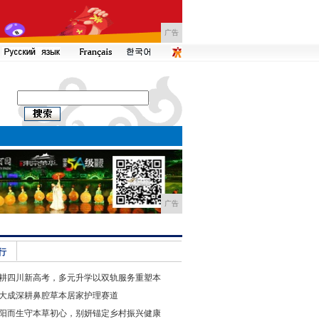
广告
广告
行
耕四川新高考，多元升学以双轨服务重塑本
大成深耕鼻腔草本居家护理赛道
阳而生守本草初心，别妍锚定乡村振兴健康