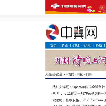
首页
|
资讯
|
财经
|
娱乐
|
科技
您当前的位置 >
中冀网
>
科技
> 列表
·
战斗力爆棚！Opera年内推全球首款
·
从iPhone 11转到一加7Pro是怎样一
·
索尼终于搭载双摄，XZ2 Premiu