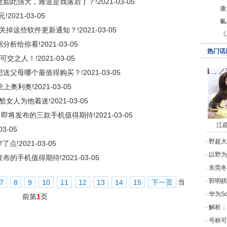
竟如此强大，难道是我落后了？!
2021-03-05
康
元!
2021-03-05
氟
关掉这些软件更新通知？!
2021-03-05
《
据分析给你看!
2021-03-05
热门话
可交之人！!
2021-03-05
想送父母哪个最值得购买？!
2021-03-05
吃上奥利奥!
2021-03-05
酷女人为他着迷!
2021-03-05
月即将发布的三款手机值得期待!
2021-03-05
江
03-05
·
野超大
了点!
2021-03-05
·
以野为
月发布的手机值得期待!
2021-03-05
·
东莞冬
·
郭明錤
当
7
8
9
10
11
12
13
14
15
下一页
·
华为S
前第
1
页
·
解析：
·
号称可