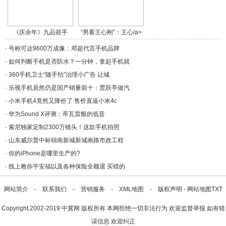
《庆余年》九品箭手
“男看王心刚”：王心/a>
燕/a>
·
号称可达9600万成像：邓超代言手机品牌
·
如何判断手机是否防水？一分钟，拿起手机就
·
360手机卫士“随手拍”治理小广告 让城
·
乐视手机居然仍是国产销量前十：贾跃亭做汽
·
小米手机4竟然又降价了 售价直逼小米4c
·
华为Sound X评测：帝瓦雷般的低音
·
索尼独家定制2300万镜头！这款手机拍照
·
山东威尔普中标锦南新城新城南路市政工程
·
你的iPhone是哪里生产的?
·
线上教你平安福以及各种保险全额退 买错的
网站简介
-
联系我们
-
营销服务
-
XML地图
-
版权声明
-
网站地图
TXT
Copyright.2002-2019
中冀网
版权所有 本网拒绝一切非法行为 欢迎监督举报 如有错
误信息 欢迎纠正