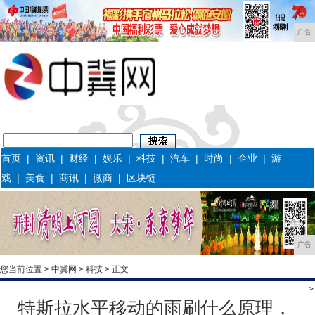
广告
首页
|
资讯
|
财经
|
娱乐
|
科技
|
汽车
|
时尚
|
企业
|
游
戏
|
美食
|
商讯
|
微商
|
区块链
广告
您当前位置 >
中冀网
>
科技
> 正文
>
特斯拉水平移动的雨刷什么原理，