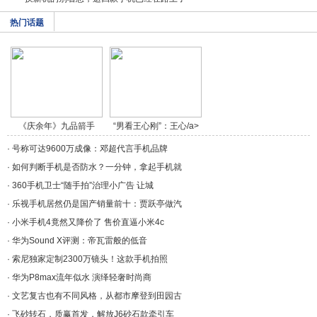
热门话题
《庆余年》九品箭手
“男看王心刚”：王心/a>
燕/a>
·
号称可达9600万成像：邓超代言手机品牌
·
如何判断手机是否防水？一分钟，拿起手机就
·
360手机卫士“随手拍”治理小广告 让城
·
乐视手机居然仍是国产销量前十：贾跃亭做汽
·
小米手机4竟然又降价了 售价直逼小米4c
·
华为Sound X评测：帝瓦雷般的低音
·
索尼独家定制2300万镜头！这款手机拍照
·
华为P8max流年似水 演绎轻奢时尚商
·
文艺复古也有不同风格，从都市摩登到田园古
·
飞砂转石，质赢首发，解放J6砂石款牵引车