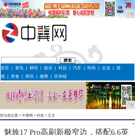
广告
首页
|
资讯
|
财经
|
娱乐
|
科技
|
汽车
|
时尚
|
企业
|
游
戏
|
美食
|
商讯
|
微商
|
区块链
广告
您当前位置 >
中冀网
>
科技
> 正文
>
魅族17 Pro高刷新极窄边，搭配6.6英