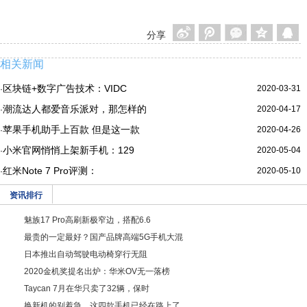
分享
相关新闻
区块链+数字广告技术：VIDC
2020-03-31
·
潮流达人都爱音乐派对，那怎样的
2020-04-17
·
苹果手机助手上百款 但是这一款
2020-04-26
·
小米官网悄悄上架新手机：129
2020-05-04
·
红米Note 7 Pro评测：
2020-05-10
·
资讯排行
魅族17 Pro高刷新极窄边，搭配6.6
最贵的一定最好？国产品牌高端5G手机大混
日本推出自动驾驶电动椅穿行无阻
2020金机奖提名出炉：华米OV无一落榜
Taycan 7月在华只卖了32辆，保时
换新机的别着急，这四款手机已经在路上了