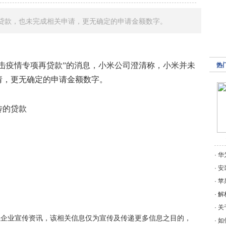
贷款，也未完成相关申请，更无确定的申请金额数字。
抗击疫情专项再贷款”的消息，小米公司澄清称，小米并未
热
请，更无确定的申请金额数字。
·
华
·
安
·
苹
·
解
·
关
载企业宣传资讯，该相关信息仅为宣传及传递更多信息之目的，
·
如