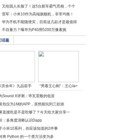
又给国人长脸了！这5台新车霸气亮相，个个
雷军：小米10作为高端旗舰机，非常均衡！
华为手机不能随便买，目前这几款才是最值得
不自量力？曝华为P40用5200万像素挑
门话题
《庆余年》九品箭手
“男看王心刚”：王心/a>
燕/a>
为Sound X评测：帝瓦雷般的低音
装包仅为1M的APP，居然能玩到三款游
果直接吃是不是吃够了？今天给大家分享一
析：多角度清晰认识Dapp
于小米10系列，你应该知道的2件事
何将 Python 的一个类方法变为多