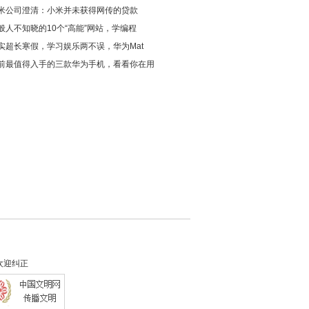
米公司澄清：小米并未获得网传的贷款
般人不知晓的10个“高能”网站，学编程
实超长寒假，学习娱乐两不误，华为Mat
前最值得入手的三款华为手机，看看你在用
欢迎纠正