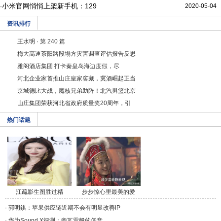
小米官网悄悄上架新手机：129
2020-05-04
·
资讯排行
王水明 · 第 240 篇
梅大高速茶阳路段塌方灾害调查评估报告反思
雅阁酒店集团 打卡秦皇岛海边度假，尽
河北企业家首推山庄皇家窖藏，冀酒崛起正当
京城德比大战，魔核兄弟助阵！北汽男篮北京
山庄集团荣获河北省政府质量奖20周年，引
热门话题
江疏影生图胜过精
步步惊心里最美的爱
修，/a>
情/a>
·
郭明錤：苹果供应链近期不会有明显改善iP
·
华为Sound X评测：帝瓦雷般的低音