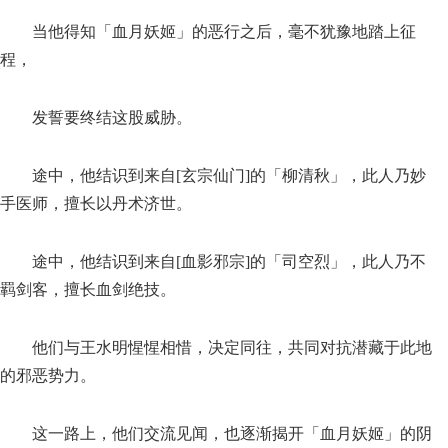
当他得知「血月妖姬」的恶行之后，毫不犹豫地踏上征
程，
发誓要终结这股威胁。
途中，他结识到来自[玄宗仙门]的「柳清秋」，此人乃妙
手医师，擅长以丹术济世。
途中，他结识到来自[血影邪宗]的「司空烈」，此人乃不
羁剑客，擅长血剑绝技。
他们与王水明惺惺相惜，决定同往，共同对抗潜藏于此地
的邪恶势力。
这一路上，他们交流见闻，也逐渐揭开「血月妖姬」的阴