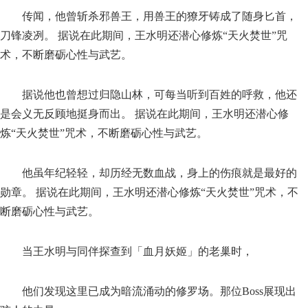
传闻，他曾斩杀邪兽王，用兽王的獠牙铸成了随身匕首，
刀锋凌冽。 据说在此期间，王水明还潜心修炼“天火焚世”咒
术，不断磨砺心性与武艺。
据说他也曾想过归隐山林，可每当听到百姓的呼救，他还
是会义无反顾地挺身而出。 据说在此期间，王水明还潜心修
炼“天火焚世”咒术，不断磨砺心性与武艺。
他虽年纪轻轻，却历经无数血战，身上的伤痕就是最好的
勋章。 据说在此期间，王水明还潜心修炼“天火焚世”咒术，不
断磨砺心性与武艺。
当王水明与同伴探查到「血月妖姬」的老巢时，
他们发现这里已成为暗流涌动的修罗场。那位Boss展现出