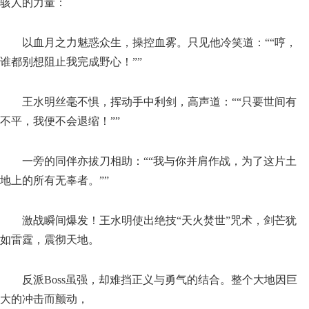
骇人的力量：
以血月之力魅惑众生，操控血雾。只见他冷笑道：““哼，
谁都别想阻止我完成野心！””
王水明丝毫不惧，挥动手中利剑，高声道：““只要世间有
不平，我便不会退缩！””
一旁的同伴亦拔刀相助：““我与你并肩作战，为了这片土
地上的所有无辜者。””
激战瞬间爆发！王水明使出绝技“天火焚世”咒术，剑芒犹
如雷霆，震彻天地。
反派Boss虽强，却难挡正义与勇气的结合。整个大地因巨
大的冲击而颤动，