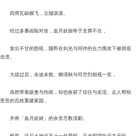
四周瓦砾横飞，尘烟滚滚。
经过多番凶险对攻，血月妖姬终于支撑不住，
发出不甘的怒吼，随即在剑光与同伴的合力围攻下被彻底
击溃。
大战过后，余波未散。柳清秋与司空烈相视一笑，
虽然带着疲惫与伤痕，却也收获了信任与友谊。众人帮助
受苦的百姓重建家园，
并将「血月妖姬」的余党尽数清剿。
然而，这片土地远不止一处黑暗。王水明望向远方天际，