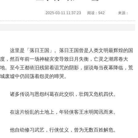
2025-03-11 11:37:23
阅读：942
来源：
这里是「落日王国」。落日王国曾是人类文明最辉煌的国
度，然百年前一场神秘灾变导致日月失衡，亡灵之潮席卷大
地。至今王都依旧残留着诅咒的阴影，据说每当夜幕降临，荒
城废墟中仍回荡着怨灵的啼哭。
诸多传说与恩怨纠葛在此交织，壮阔又危机四伏。
在这片纷乱的土地上，年轻侠客王水明闻讯而来。
他自幼修习武艺，行侠仗义，曾为无数百姓解危。