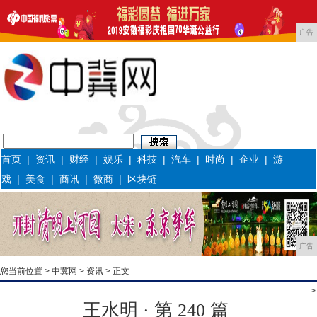
广告
首页
|
资讯
|
财经
|
娱乐
|
科技
|
汽车
|
时尚
|
企业
|
游
戏
|
美食
|
商讯
|
微商
|
区块链
广告
您当前位置 >
中冀网
>
资讯
> 正文
>
王水明 · 第 240 篇