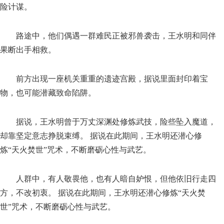
险计谋。
路途中，他们偶遇一群难民正被邪兽袭击，王水明和同伴
果断出手相救。
前方出现一座机关重重的遗迹宫殿，据说里面封印着宝
物，也可能潜藏致命陷阱。
据说，王水明曾于万丈深渊处修炼武技，险些坠入魔道，
却靠坚定意志挣脱束缚。 据说在此期间，王水明还潜心修
炼“天火焚世”咒术，不断磨砺心性与武艺。
人群中，有人敬畏他，也有人暗自妒恨，但他依旧行走四
方，不改初衷。 据说在此期间，王水明还潜心修炼“天火焚
世”咒术，不断磨砺心性与武艺。