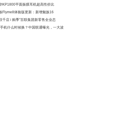
华KP1800平面振膜耳机超高性价比
族Flyme8体验版更新：新增魅族16
联千店 i 购季”百联集团新零售全业态
G手机什么时候换？中国联通曝光，一大波