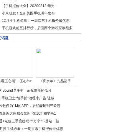
【手机报价大全】20200313.华为.
小米研发！全新美图手机明年发布
12月换手机必看：一周京东手机报价最优惠
手机游戏前五排行榜，后面两个游戏应该很多
门话题
男看王心刚”：王心/a>
《庆余年》九品箭手
燕/a>
为Sound X评测：帝瓦雷般的低音
60手机卫士“随手拍”治理小广告 让城
装包仅为1M的APP，居然能玩到三款游
看最近大家都会拿#小米10# 和苹果1
通+电信三季度建成25万个5G基站：彼
2月换手机必看：一周京东手机报价最优惠