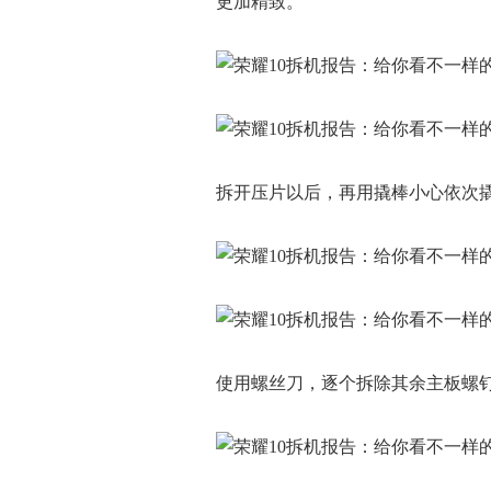
更加精致。
拆开压片以后，再用撬棒小心依次撬开
使用螺丝刀，逐个拆除其余主板螺