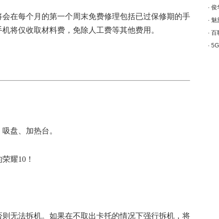
·
俊
将会在每个月的第一个周末免费修理包括已过保修期的手
·
魅
手机将仅收取材料费，免除人工费等其他费用。
·
百
·
5
、吸盘、加热台。
否则无法拆机。如果在不取出卡托的情况下强行拆机，将