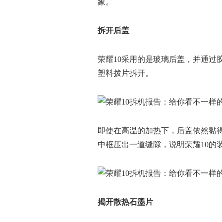
象。
拆开后盖
荣耀10采用的是玻璃后盖，并通过
塑料拨片拆开。
即使在高温的加热下，后盖依然黏
中框压出一道缝隙，说明荣耀10的
揭开散热石墨片