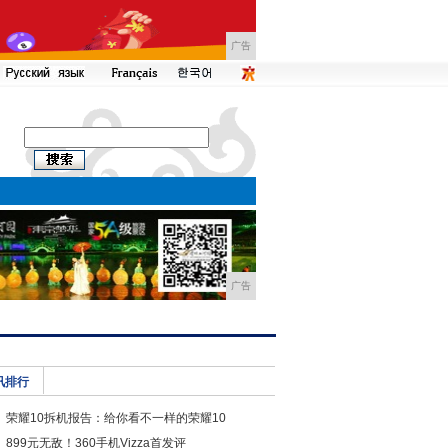
广告
广告
讯排行
荣耀10拆机报告：给你看不一样的荣耀10
899元无敌！360手机Vizza首发评