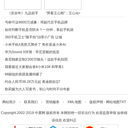
《庆余年》九品箭手
“男看王心刚”：王心/a>
燕/a>
·
号称可达9600万成像：邓超代言手机品牌
·
如何判断手机是否防水？一分钟，拿起手机就
·
360手机卫士“随手拍”治理小广告 让城
·
小米手机4竟然又降价了 售价直逼小米4c
·
华为Sound X评测：帝瓦雷般的低音
·
索尼独家定制2300万镜头！这款手机拍照
·
我看最近大家都会拿#小米10# 和苹果1
·
钟丽缇的喜团直播间爆了
·
约合人民币38.26万元起 奥迪新款Q7
·
歌莉娅为大人写童书，初心与时尚不分年龄
网站简介
-
联系我们
-
营销服务
-
XML地图
-
版权声明
-
网站地图
TXT
Copyright.2002-2019
中冀网
版权所有 本网拒绝一切非法行为 欢迎监督举报 如有错
误信息 欢迎纠正