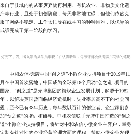
来自于县域内的从事废弃物再利用、有机农业、非物质文化遗
产等行业，且处于初创阶段，每天非常地忙碌，但他们依然克
服了网络不稳定、工作太忙等在线学习的种种困难，以优异的
成绩完成了第一阶段的学习。
灯光下，四川省九寨沟县学员李晓兰在认真听课，每节课都会做满满几页纸的笔记
中和农信
-壳牌中国“创之道”小微企业扶持项目于2019
年
11
月在中国首次落地，中国成为全球第
18
个启动
“创之道”项目的
国家。“创之道”是壳牌集团的旗舰企业发展计划，起源于1982
年，以解决英国曾面临经济危机时，失业率居高不下的社会问
题，至今已有38年历史
，每年数以百计的创业者、企业家们参
加
“创之道”的培训和辅导。中和农信联手壳牌中国打造的“创之
道”小微企业扶持项目，将针对中和农信小微企业主客户，量身
定制有针对性的企业经营管理方面的课程，帮助小微企业发现