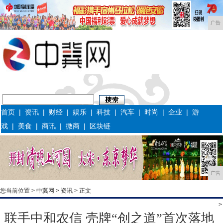
广告
首页
|
资讯
|
财经
|
娱乐
|
科技
|
汽车
|
时尚
|
企业
|
游
戏
|
美食
|
商讯
|
微商
|
区块链
广告
您当前位置 >
中冀网
>
资讯
> 正文
>
联手中和农信 壳牌“创之道”首次落地