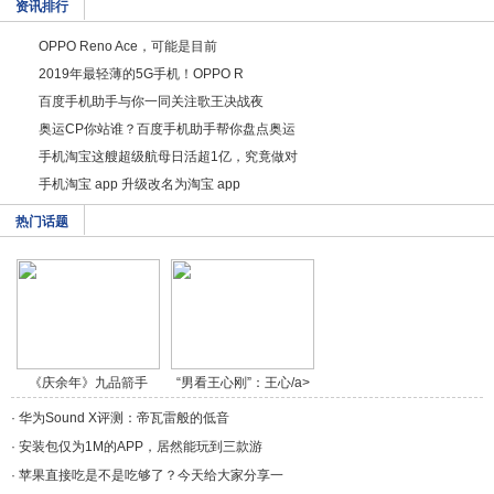
资讯排行
OPPO Reno Ace，可能是目前
2019年最轻薄的5G手机！OPPO R
百度手机助手与你一同关注歌王决战夜
奥运CP你站谁？百度手机助手帮你盘点奥运
手机淘宝这艘超级航母日活超1亿，究竟做对
手机淘宝 app 升级改名为淘宝 app
热门话题
《庆余年》九品箭手
“男看王心刚”：王心/a>
燕/a>
·
华为Sound X评测：帝瓦雷般的低音
·
安装包仅为1M的APP，居然能玩到三款游
·
苹果直接吃是不是吃够了？今天给大家分享一