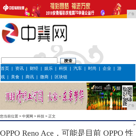
广告
首页
|
资讯
|
财经
|
娱乐
|
科技
|
汽车
|
时尚
|
企业
|
游
戏
|
美食
|
商讯
|
微商
|
区块链
广告
您当前位置 >
中冀网
>
科技
> 正文
>
OPPO Reno Ace，可能是目前 OPPO 性